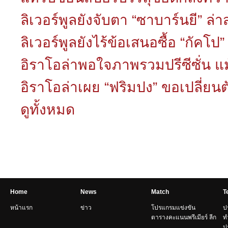
ลิเวอร์พูลยังจับตา “ซาบาร์นยี” ล่
ลิเวอร์พูลยังไร้ข้อเสนอซื้อ “กัคโป
อิราโอล่าพอใจภาพรวมปรีซีซั่น แม้
อิราโอล่าเผย “ฟริมปง” ขอเปลี่ยน
ดูทั้งหมด
Home
News
Match
T
หน้าแรก
ข่าว
โปรแกรมแข่งขัน
ป
ตารางคะแนนพรีเมียร์ ลีก
ท
ป