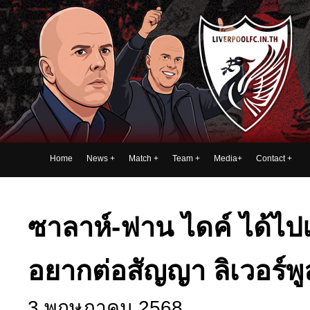
Home
News
+
Match
+
Team
+
Media
+
Contact
+
ซาลาห์-ฟาน ไดค์ ได้ไปแ
อยากต่อสัญญา ลิเวอร์พู
3 พฤษภาคม 2568