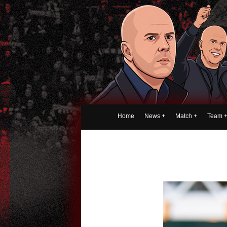
Home
News
+
Match
+
Team