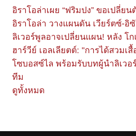
อิราโอล่าเผย “ฟริมปง” ขอเปลี่ยน
อิราโอล่า วางแผนดัน เวียร์ตซ์-อิ
ลิเวอร์พูลอาจเปลี่ยนแผน! หลัง โกเ
ฮาร์วีย์ เอลเลียตต์: "การได้สวมเสื
โซบอสซ์ไล พร้อมรับบทผู้นำลิเวอร์
ทีม
ดูทั้งหมด