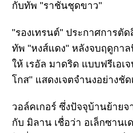
กับทัพ "ราชันชุดขาว"
"รองเทรนต์" ประกาศการตัดส
ทัพ "หงส์แดง" หลังจบฤดูกาล
ให้ เรอัล มาดริด แบบฟรีเอเจ
โกส" แสดงเจตจำนงอย่างชัดเ
วอล์คเกอร์ ซึ่งปัจจุบ้านย้าย
กับ มิลาน เชื่อว่า อเล็กซานเ