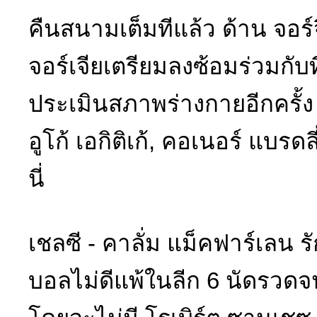
คืนสนามเต็มทีแล้ว ด้าน จอร์จี
จอร์เจียเตรียมลงซ้อมร่วมกับ
ประเมินสภาพร่างกายอีกครั้ง
อูโก้ เอกิติเก้, คอเนอร์ แบรด
นี่
เชลซี - คาลั่ม แม็คฟาร์เลน 
บอลไม่ดีแพ้ในลีก 6 นัดรวดจ