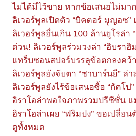
ไม่ได้มีไว้ขาย หากข้อเสนอไม่มา
ลิเวอร์พูลเปิดตัว “บิคตอร์ มูญอซ”
ลิเวอร์พูลยื่นเกิน 100 ล้านยูโรล่
ด่วน! ลิเวอร์พูลร่วมวงล่า “อิบรา
แทร็บซอนสปอร์บรรลุข้อตกลงคว้า 
ลิเวอร์พูลยังจับตา “ซาบาร์นยี” ล่
ลิเวอร์พูลยังไร้ข้อเสนอซื้อ “กัคโป
อิราโอล่าพอใจภาพรวมปรีซีซั่น แม้
อิราโอล่าเผย “ฟริมปง” ขอเปลี่ยน
ดูทั้งหมด