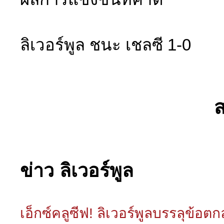
ลิเวอร์พูล ชนะ เชลซี 1-0
ข่าว ลิเวอร์พูล
เอ็กซ์คลูซีฟ! ลิเวอร์พูลบรรลุข้อต