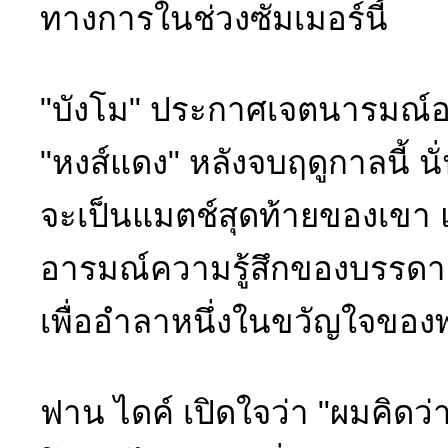
ทางการในช่วงซัมเมอร์นี้
"บังโม" ประกาศเจตนารมณ์อย่า
"หงส์แดง" หลังจบฤดูกาลนี้ 
จะเป็นแมตช์สุดท้ายของเขา 
อารมณ์ความรู้สึกของบรรดาส
เพื่ออำลาหนึ่งในขวัญใจขอ
ฟาน ไดค์ เปิดใจว่า "ผมคิดว่าน่