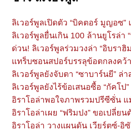
ลิเวอร์พูลเปิดตัว “บิคตอร์ มูญอซ”
ลิเวอร์พูลยื่นเกิน 100 ล้านยูโรล่
ด่วน! ลิเวอร์พูลร่วมวงล่า “อิบรา
แทร็บซอนสปอร์บรรลุข้อตกลงคว้า 
ลิเวอร์พูลยังจับตา “ซาบาร์นยี” ล่
ลิเวอร์พูลยังไร้ข้อเสนอซื้อ “กัคโป
อิราโอล่าพอใจภาพรวมปรีซีซั่น แม้
อิราโอล่าเผย “ฟริมปง” ขอเปลี่ยน
อิราโอล่า วางแผนดัน เวียร์ตซ์-อิ