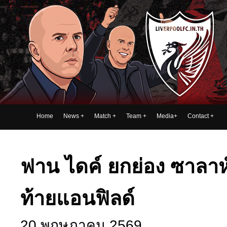
Home
News
+
Match
+
Team
+
Media
+
Contact
+
ฟาน ไดค์ ยกย่อง ซาลาห์
ท้ายแอนฟิลด์
20 พฤษภาคม 2569