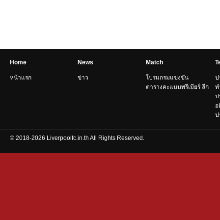
Home
News
Match
T
หน้าแรก
ข่าว
โปรแกรมแข่งขัน
ป
ตารางคะแนนพรีเมียร์ ลีก
ท
ป
อ
ปร
© 2018-2026 Liverpoolfc.in.th All Rights Reserved.