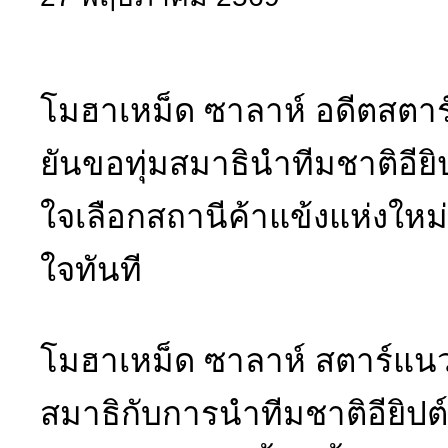
โมฮาเหม็ด ซาลาห์ อดีตสตาร์
ยันขอทุ่มสมาธินำทีมชาติอียิ
ใจเลือกสถานีค้าแข้งแห่งใหม
ใจทันที
โมฮาเหม็ด ซาลาห์ สตาร์แน
สมาธิกับการนำทีมชาติอียิปต