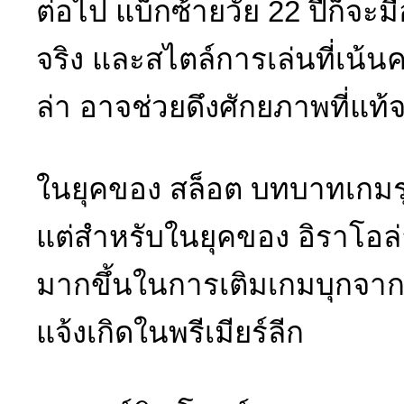
ต่อไป แบ็กซ้ายวัย 22 ปีก็จ
จริง และสไตล์การเล่นที่เน้
ล่า อาจช่วยดึงศักยภาพที่แท้
ในยุคของ สล็อต บทบาทเกมรุ
แต่สำหรับในยุคของ อิราโอล
มากขึ้นในการเติมเกมบุกจากริ
แจ้งเกิดในพรีเมียร์ลีก