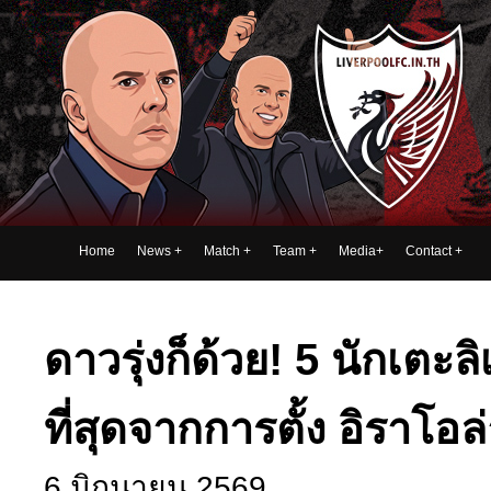
Home
News
+
Match
+
Team
+
Media
+
Contact
+
ดาวรุ่งก็ด้วย! 5 นักเตะล
ที่สุดจากการตั้ง อิราโอล
6 มิถุนายน 2569