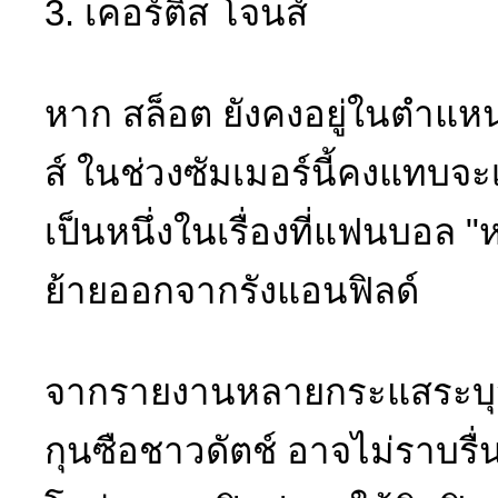
3. เคอร์ติส โจนส์
หาก สล็อต ยังคงอยู่ในตำแหน
ส์ ในช่วงซัมเมอร์นี้คงแทบจะเป
เป็นหนึ่งในเรื่องที่แฟนบอล "ห
ย้ายออกจากรังแอนฟิลด์
จากรายงานหลายกระแสระบุว่
กุนซือชาวดัตช์ อาจไม่ราบรื