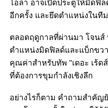
โอล่า อาจเปิดประตูให้มิดฟิล
อีกครั้ง และยึดตำแหน่งในท
ตลอดฤดูกาลที่ผ่านมา โจนส์ ท
ตำแหน่งมิดฟิลด์และแบ็กขวาจำ
คุณค่าสำหรับทัพ "เดอะ เร้ดส
ที่ต้องการขุมกำลังเชิงลึก
อย่างไรก็ตาม คำถามสำคัญยังคง